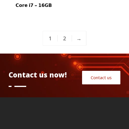
𝗖𝗼𝗿𝗲 𝗶𝟳 – 𝟭𝟲𝗚𝗕
1
2
→
Contact us now!
Contact us