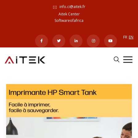
info.ci@aitek.fr
Aitek Center
Softwareofafrica
FR
EN