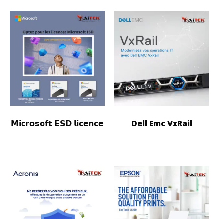
𝗠𝗶𝗰𝗿𝗼𝘀𝗼𝗳𝘁 𝗘𝗦𝗗 𝗹𝗶𝗰𝗲𝗻𝗰𝗲
Dell Emc VxRail