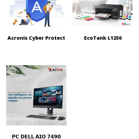
Acronis Cyber Protect
EcoTank L1250
𝗣𝗖 𝗗𝗘𝗟𝗟 𝗔𝗜𝗢 𝟳𝟰𝟵𝟬