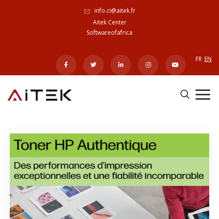
info.ci@aitek.fr
Aitek Center
Softwareofafrica
FR
EN