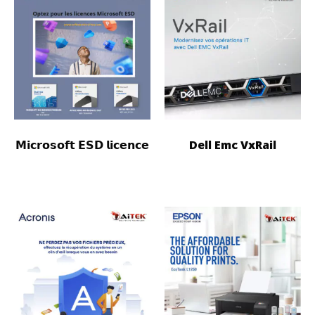
𝗠𝗶𝗰𝗿𝗼𝘀𝗼𝗳𝘁 𝗘𝗦𝗗 𝗹𝗶𝗰𝗲𝗻𝗰𝗲
Dell Emc VxRail