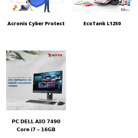
Acronis Cyber Protect
EcoTank L1250
𝗣𝗖 𝗗𝗘𝗟𝗟 𝗔𝗜𝗢 𝟳𝟰𝟵𝟬
𝗖𝗼𝗿𝗲 𝗶𝟳 – 𝟭𝟲𝗚𝗕