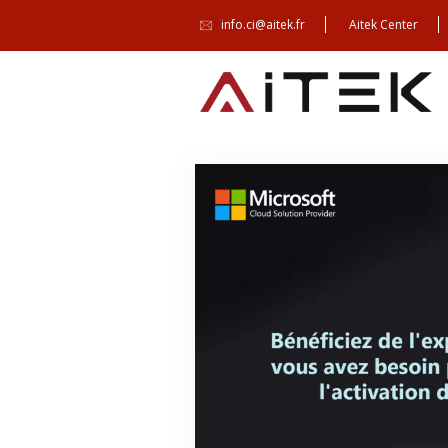
info.ci@aitek.fr
Aitek Center