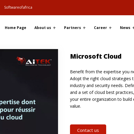
Softwareofafrica
Home Page
About us
Partners
Career
News
Microsoft Cloud
Benefit from the expertise you ne
Adopt the right cloud strategies 
industry and security needs. Def
and a set of cloud best practice
your entire organization to build
value.
Contact us