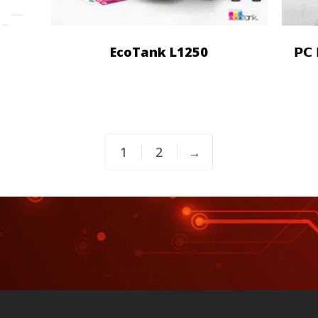
t
EcoTank L1250
𝗣𝗖 
1
2
→