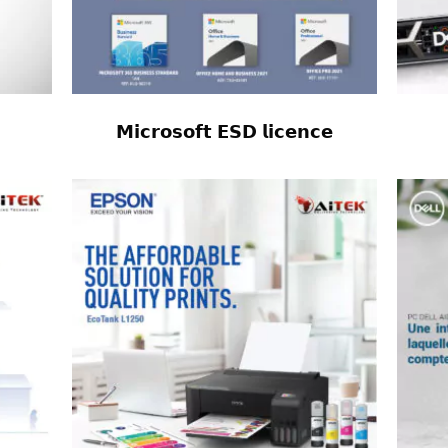
𝗠𝗶𝗰𝗿𝗼𝘀𝗼𝗳𝘁 𝗘𝗦𝗗 𝗹𝗶𝗰𝗲𝗻𝗰𝗲