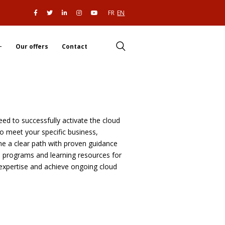
FR
EN
Our offers
Contact
ed to successfully activate the cloud
to meet your specific business,
ine a clear path with proven guidance
s, programs and learning resources for
 expertise and achieve ongoing cloud