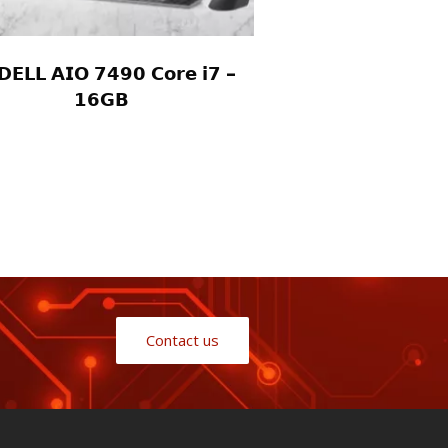
𝗗𝗘𝗟𝗟 𝗔𝗜𝗢 𝟳𝟰𝟵𝟬 𝗖𝗼𝗿𝗲 𝗶𝟳 –
𝟭𝟲𝗚𝗕
Contact us