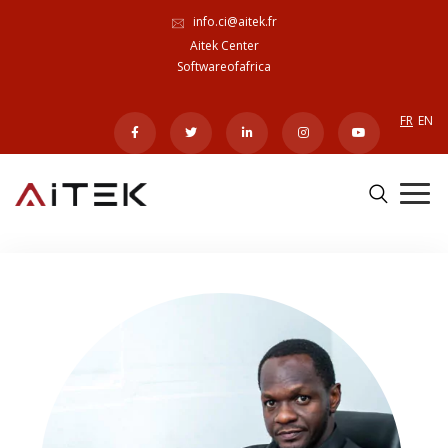
info.ci@aitek.fr
Aitek Center
Softwareofafrica
FR
EN