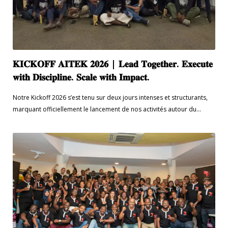
𝐊𝐈𝐂𝐊𝐎𝐅𝐅 𝐀𝐈𝐓𝐄𝐊 𝟐𝟎𝟐𝟔 | 𝐋𝐞𝐚𝐝 𝐓𝐨𝐠𝐞𝐭𝐡𝐞𝐫. 𝐄𝐱𝐞𝐜𝐮𝐭𝐞
𝐰𝐢𝐭𝐡 𝐃𝐢𝐬𝐜𝐢𝐩𝐥𝐢𝐧𝐞. 𝐒𝐜𝐚𝐥𝐞 𝐰𝐢𝐭𝐡 𝐈𝐦𝐩𝐚𝐜𝐭.
Notre Kickoff 2026 s’est tenu sur deux jours intenses et structurants,
marquant officiellement le lancement de nos activités autour du...