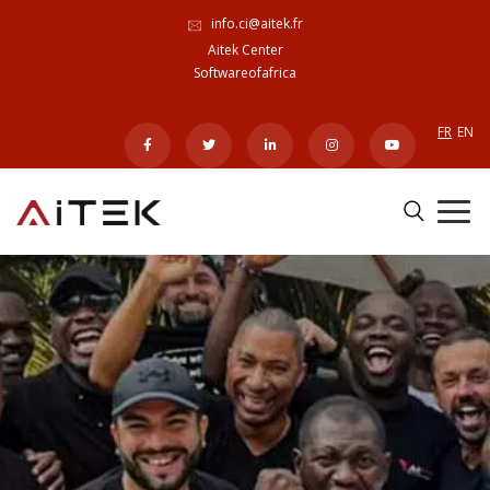
info.ci@aitek.fr
Aitek Center
Softwareofafrica
FR
EN