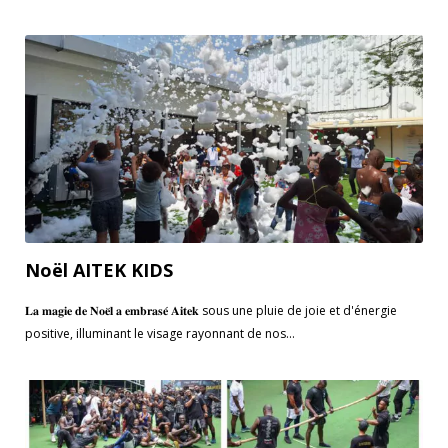
Noël AITEK KIDS
𝐋𝐚 𝐦𝐚𝐠𝐢𝐞 𝐝𝐞 𝐍𝐨𝐞̈𝐥 𝐚 𝐞𝐦𝐛𝐫𝐚𝐬𝐞́ 𝐀𝐢𝐭𝐞𝐤 sous une pluie de joie et d'énergie
positive, illuminant le visage rayonnant de nos...