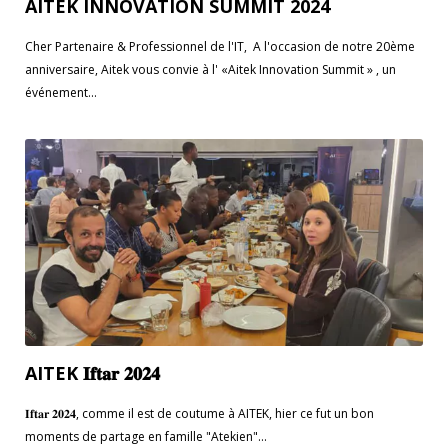
AITEK INNOVATION SUMMIT 2024
Cher Partenaire & Professionnel de l'IT, A l'occasion de notre 20ème
anniversaire, Aitek vous convie à l' «Aitek Innovation Summit » , un
événement...
AITEK 𝐈𝐟𝐭𝐚𝐫 𝟐𝟎𝟐𝟒
𝐈𝐟𝐭𝐚𝐫 𝟐𝟎𝟐𝟒, comme il est de coutume à AITEK, hier ce fut un bon
moments de partage en famille "Atekien"...