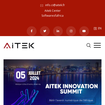
info.ci@aitek.fr
Aitek Center
Softwareofafrica
FR
EN