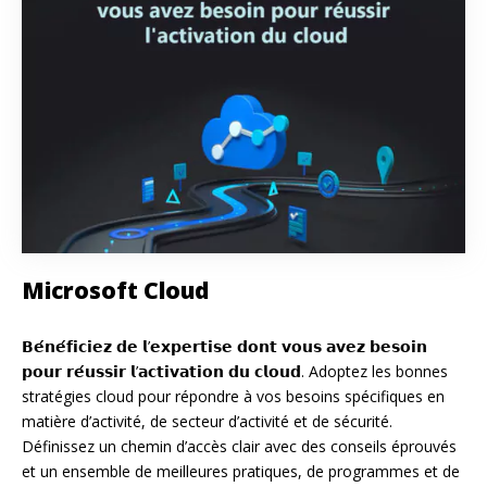
Microsoft Cloud
𝗕𝗲́𝗻𝗲́𝗳𝗶𝗰𝗶𝗲𝘇 𝗱𝗲 𝗹’𝗲𝘅𝗽𝗲𝗿𝘁𝗶𝘀𝗲 𝗱𝗼𝗻𝘁 𝘃𝗼𝘂𝘀 𝗮𝘃𝗲𝘇 𝗯𝗲𝘀𝗼𝗶𝗻
𝗽𝗼𝘂𝗿 𝗿𝗲́𝘂𝘀𝘀𝗶𝗿 𝗹’𝗮𝗰𝘁𝗶𝘃𝗮𝘁𝗶𝗼𝗻 𝗱𝘂 𝗰𝗹𝗼𝘂𝗱. Adoptez les bonnes
stratégies cloud pour répondre à vos besoins spécifiques en
matière d’activité, de secteur d’activité et de sécurité.
Définissez un chemin d’accès clair avec des conseils éprouvés
et un ensemble de meilleures pratiques, de programmes et de