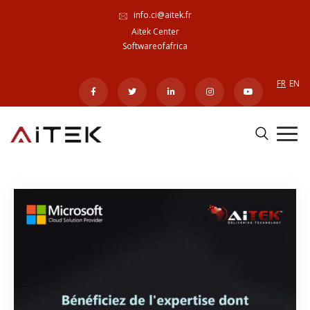
info.ci@aitek.fr
Aitek Center
Softwareofafrica
FR
EN