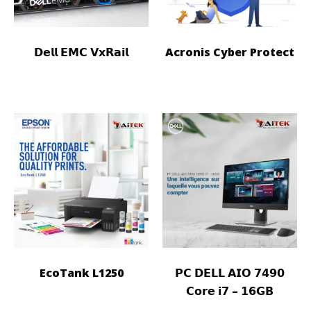
𝗗𝗲𝗹𝗹 𝗘𝗠𝗖 𝗩𝘅𝗥𝗮𝗶𝗹
Acronis Cyber Protect
EcoTank L1250
𝗣𝗖 𝗗𝗘𝗟𝗟 𝗔𝗜𝗢 𝟳𝟰𝟵𝟬
𝗖𝗼𝗿𝗲 𝗶𝟳 – 𝟭𝟲𝗚𝗕