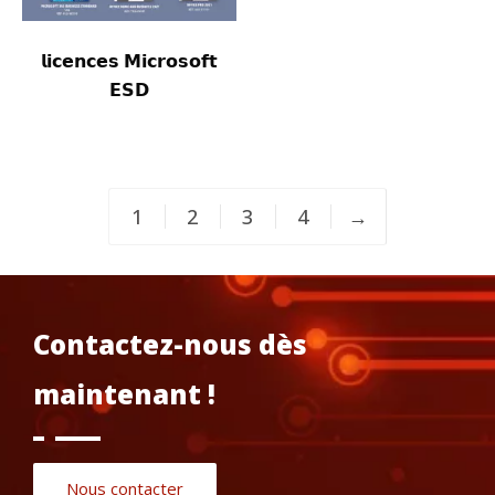
𝗹𝗶𝗰𝗲𝗻𝗰𝗲𝘀 𝗠𝗶𝗰𝗿𝗼𝘀𝗼𝗳𝘁
𝗘𝗦𝗗
1
2
3
4
→
Contactez-nous dès
maintenant !
Nous contacter