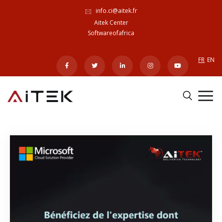
info.ci@aitek.fr
Aitek Center
Softwareofafrica
FR
EN