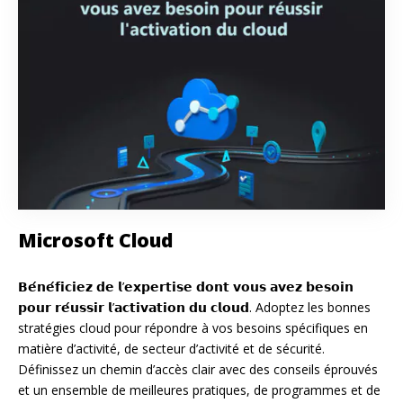
Microsoft Cloud
𝗕𝗲́𝗻𝗲́𝗳𝗶𝗰𝗶𝗲𝘇 𝗱𝗲 𝗹’𝗲𝘅𝗽𝗲𝗿𝘁𝗶𝘀𝗲 𝗱𝗼𝗻𝘁 𝘃𝗼𝘂𝘀 𝗮𝘃𝗲𝘇 𝗯𝗲𝘀𝗼𝗶𝗻
𝗽𝗼𝘂𝗿 𝗿𝗲́𝘂𝘀𝘀𝗶𝗿 𝗹’𝗮𝗰𝘁𝗶𝘃𝗮𝘁𝗶𝗼𝗻 𝗱𝘂 𝗰𝗹𝗼𝘂𝗱. Adoptez les bonnes
stratégies cloud pour répondre à vos besoins spécifiques en
matière d’activité, de secteur d’activité et de sécurité.
Définissez un chemin d’accès clair avec des conseils éprouvés
et un ensemble de meilleures pratiques, de programmes et de