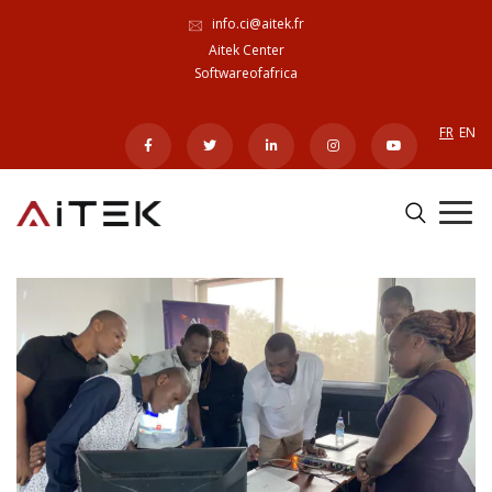
info.ci@aitek.fr
Aitek Center
Softwareofafrica
FR
EN