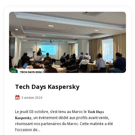
Tech Days Kaspersky
3 octobre 2024
Le jeudi 03 octobre, s’est tenu au Maroc le 𝐓𝐞𝐜𝐡 𝐃𝐚𝐲𝐬
𝐊𝐚𝐬𝐩𝐞𝐫𝐬𝐤𝐲, un événement dédié aux profils avant-vente,
réunissant nos partenaires du Maroc. Cette matinée a été
l’occasion de...