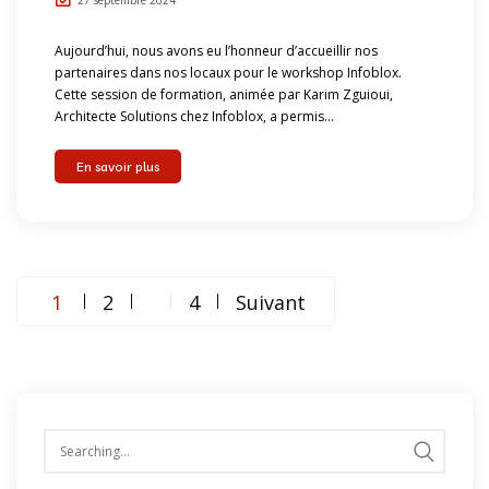
27 septembre 2024
Aujourd’hui, nous avons eu l’honneur d’accueillir nos
partenaires dans nos locaux pour le workshop Infoblox.
Cette session de formation, animée par Karim Zguioui,
Architecte Solutions chez Infoblox, a permis...
En savoir plus
Navigation
1
2
4
Suivant
…
des
articles
Search
for: