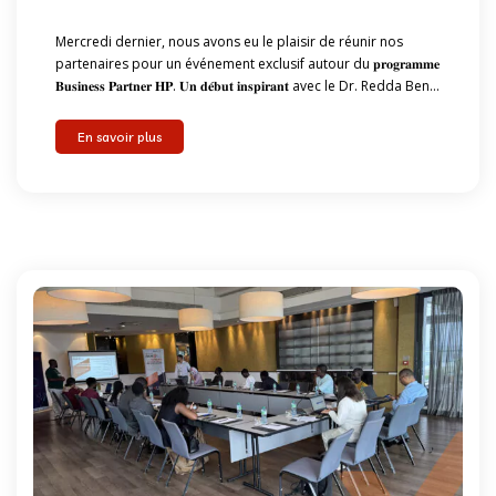
Mercredi dernier, nous avons eu le plaisir de réunir nos
partenaires pour un événement exclusif autour du 𝐩𝐫𝐨𝐠𝐫𝐚𝐦𝐦𝐞
𝐁𝐮𝐬𝐢𝐧𝐞𝐬𝐬 𝐏𝐚𝐫𝐭𝐧𝐞𝐫 𝐇𝐏. 𝐔𝐧 𝐝𝐞́𝐛𝐮𝐭 𝐢𝐧𝐬𝐩𝐢𝐫𝐚𝐧𝐭 avec le Dr. Redda Ben...
En savoir plus