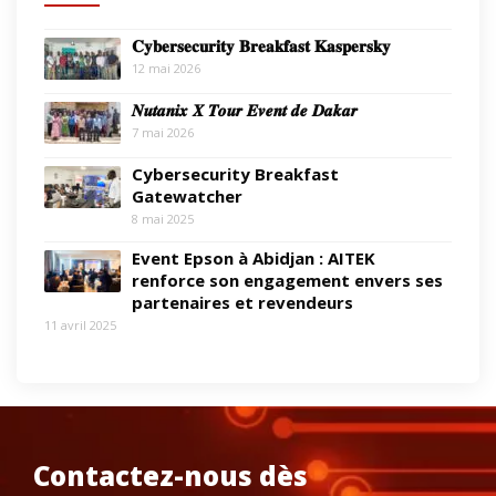
𝐂𝐲𝐛𝐞𝐫𝐬𝐞𝐜𝐮𝐫𝐢𝐭𝐲 𝐁𝐫𝐞𝐚𝐤𝐟𝐚𝐬𝐭 𝐊𝐚𝐬𝐩𝐞𝐫𝐬𝐤𝐲
12 mai 2026
𝑵𝒖𝒕𝒂𝒏𝒊𝒙 𝑿 𝑻𝒐𝒖𝒓 𝑬𝒗𝒆𝒏𝒕 𝒅𝒆 𝑫𝒂𝒌𝒂𝒓
7 mai 2026
Cybersecurity Breakfast
Gatewatcher
8 mai 2025
Event Epson à Abidjan : AITEK
renforce son engagement envers ses
partenaires et revendeurs
11 avril 2025
Contactez-nous dès