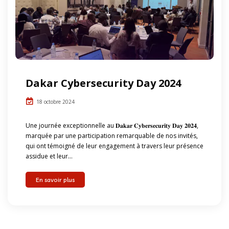
Dakar Cybersecurity Day 2024
18 octobre 2024
Une journée exceptionnelle au 𝐃𝐚𝐤𝐚𝐫 𝐂𝐲𝐛𝐞𝐫𝐬𝐞𝐜𝐮𝐫𝐢𝐭𝐲 𝐃𝐚𝐲 𝟐𝟎𝟐𝟒,
marquée par une participation remarquable de nos invités,
qui ont témoigné de leur engagement à travers leur présence
assidue et leur...
En savoir plus