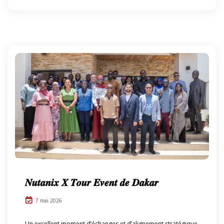
𝑵𝒖𝒕𝒂𝒏𝒊𝒙 𝑿 𝑻𝒐𝒖𝒓 𝑬𝒗𝒆𝒏𝒕 𝒅𝒆 𝑫𝒂𝒌𝒂𝒓
7 mai 2026
Un excellent moment d’échanges et d’alignement stratégique