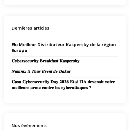
Dernières articles
Elu Meilleur Distributeur Kaspersky de la région
Europe
𝐂𝐲𝐛𝐞𝐫𝐬𝐞𝐜𝐮𝐫𝐢𝐭𝐲 𝐁𝐫𝐞𝐚𝐤𝐟𝐚𝐬𝐭 𝐊𝐚𝐬𝐩𝐞𝐫𝐬𝐤𝐲
𝑵𝒖𝒕𝒂𝒏𝒊𝒙 𝑿 𝑻𝒐𝒖𝒓 𝑬𝒗𝒆𝒏𝒕 𝒅𝒆 𝑫𝒂𝒌𝒂𝒓
𝐂𝐚𝐬𝐚 𝐂𝐲𝐛𝐞𝐫𝐬𝐞𝐜𝐮𝐫𝐢𝐭𝐲 𝐃𝐚𝐲 𝟐𝟎𝟐𝟔 𝐄𝐭 𝐬𝐢 𝐥’𝐈𝐀 𝐝𝐞𝐯𝐞𝐧𝐚𝐢𝐭 𝐯𝐨𝐭𝐫𝐞
𝐦𝐞𝐢𝐥𝐥𝐞𝐮𝐫𝐞 𝐚𝐫𝐦𝐞 𝐜𝐨𝐧𝐭𝐫𝐞 𝐥𝐞𝐬 𝐜𝐲𝐛𝐞𝐫𝐚𝐭𝐭𝐚𝐪𝐮𝐞𝐬 ?
Nos événements