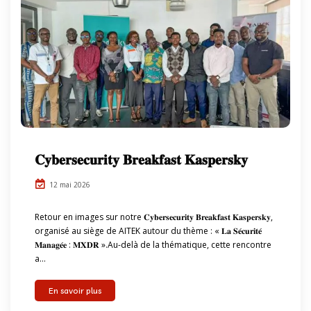
𝐂𝐲𝐛𝐞𝐫𝐬𝐞𝐜𝐮𝐫𝐢𝐭𝐲 𝐁𝐫𝐞𝐚𝐤𝐟𝐚𝐬𝐭 𝐊𝐚𝐬𝐩𝐞𝐫𝐬𝐤𝐲
12 mai 2026
Retour en images sur notre 𝐂𝐲𝐛𝐞𝐫𝐬𝐞𝐜𝐮𝐫𝐢𝐭𝐲 𝐁𝐫𝐞𝐚𝐤𝐟𝐚𝐬𝐭 𝐊𝐚𝐬𝐩𝐞𝐫𝐬𝐤𝐲,
organisé au siège de AITEK autour du thème : « 𝐋𝐚 𝐒𝐞́𝐜𝐮𝐫𝐢𝐭𝐞́
𝐌𝐚𝐧𝐚𝐠𝐞́𝐞 : 𝐌𝐗𝐃𝐑 ».Au-delà de la thématique, cette rencontre
a...
En savoir plus