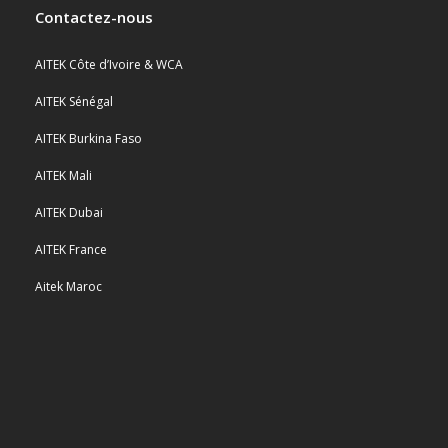
Contactez-nous
AITEK Côte d’Ivoire & WCA
AITEK Sénégal
AITEK Burkina Faso
AITEK Mali
AITEK Dubai
AITEK France
Aitek Maroc