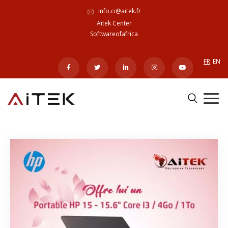
info.ci@aitek.fr
Aitek Center
Softwareofafrica
FR
EN