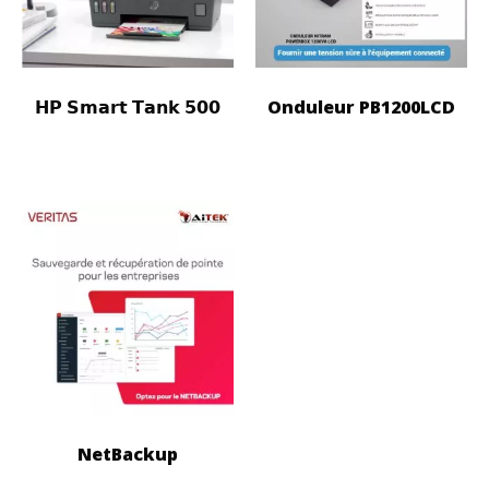
𝗛𝗣 𝗦𝗺𝗮𝗿𝘁 𝗧𝗮𝗻𝗸 𝟱𝟬𝟬
Onduleur PB1200LCD
NetBackup