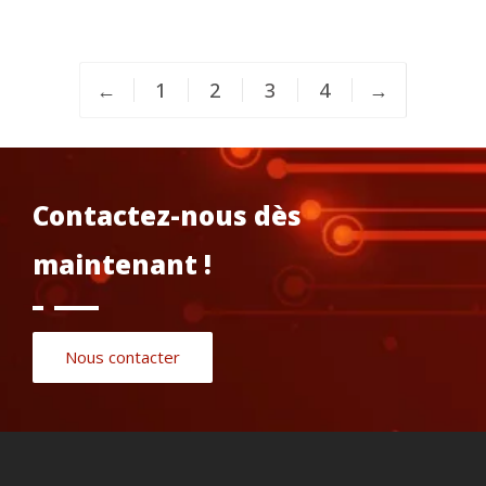
←
1
2
3
4
→
Contactez-nous dès
maintenant !
Nous contacter