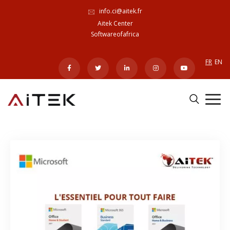
info.ci@aitek.fr
Aitek Center
Softwareofafrica
FR
EN