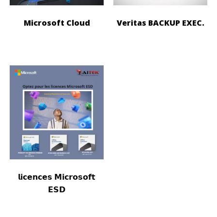
Microsoft Cloud
Veritas BACKUP EXEC.
𝗹𝗶𝗰𝗲𝗻𝗰𝗲𝘀 𝗠𝗶𝗰𝗿𝗼𝘀𝗼𝗳𝘁
𝗘𝗦𝗗