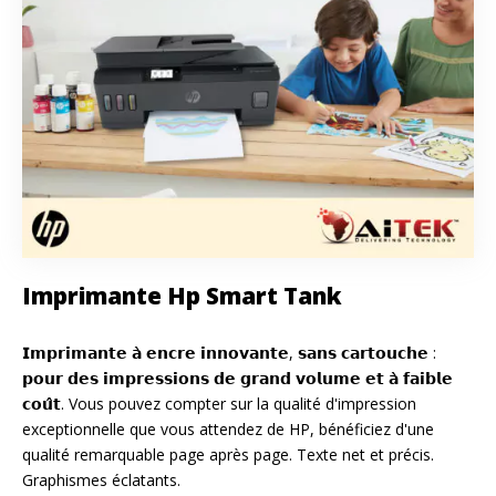
Imprimante Hp Smart Tank
𝗜𝗺𝗽𝗿𝗶𝗺𝗮𝗻𝘁𝗲 𝗮̀ 𝗲𝗻𝗰𝗿𝗲 𝗶𝗻𝗻𝗼𝘃𝗮𝗻𝘁𝗲, 𝘀𝗮𝗻𝘀 𝗰𝗮𝗿𝘁𝗼𝘂𝗰𝗵𝗲 :
𝗽𝗼𝘂𝗿 𝗱𝗲𝘀 𝗶𝗺𝗽𝗿𝗲𝘀𝘀𝗶𝗼𝗻𝘀 𝗱𝗲 𝗴𝗿𝗮𝗻𝗱 𝘃𝗼𝗹𝘂𝗺𝗲 𝗲𝘁 𝗮̀ 𝗳𝗮𝗶𝗯𝗹𝗲
𝗰𝗼𝘂̂𝘁. Vous pouvez compter sur la qualité d'impression
exceptionnelle que vous attendez de HP, bénéficiez d'une
qualité remarquable page après page. Texte net et précis.
Graphismes éclatants.