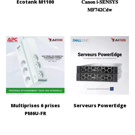
Ecotank M1100
𝐂𝐚𝐧𝐨𝐧 𝐢-𝐒𝐄𝐍𝐒𝐘𝐒
𝐌𝐅𝟕𝟒𝟐𝐂𝐝𝐰
Multiprises 6 prises
Serveurs PowerEdge
PM6U-FR