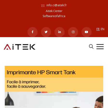
info.ci@aitek.fr
Aitek Center
Softwareofafrica
FR
EN