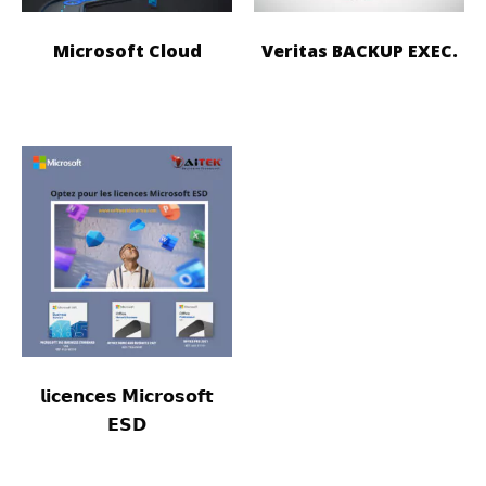
Microsoft Cloud
Veritas BACKUP EXEC.
𝗹𝗶𝗰𝗲𝗻𝗰𝗲𝘀 𝗠𝗶𝗰𝗿𝗼𝘀𝗼𝗳𝘁
𝗘𝗦𝗗