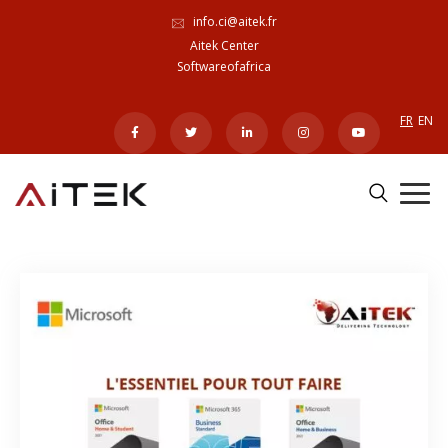
info.ci@aitek.fr
Aitek Center
Softwareofafrica
FR
EN