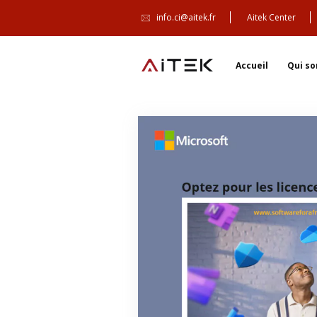
info.ci@aitek.fr
Aitek Center
Accueil
Qui s