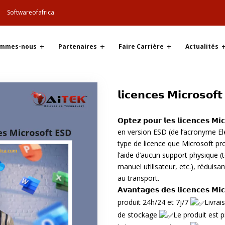
Softwareofafrica
ommes-nous
Partenaires
Faire Carrière
Actualités
𝗹𝗶𝗰𝗲𝗻𝗰𝗲𝘀 𝗠𝗶𝗰𝗿𝗼𝘀𝗼𝗳
𝗢𝗽𝘁𝗲𝘇 𝗽𝗼𝘂𝗿 𝗹𝗲𝘀 𝗹𝗶𝗰𝗲𝗻𝗰𝗲𝘀
en version ESD (de l’acronyme El
type de licence que Microsoft p
l’aide d’aucun support physique (t
manuel utilisateur, etc.), réduisan
au transport.
𝗔𝘃𝗮𝗻𝘁𝗮𝗴𝗲𝘀 𝗱𝗲𝘀 𝗹𝗶𝗰𝗲𝗻𝗰𝗲𝘀 𝗠𝗶
produit 24h/24 et 7j/7
Livrai
de stockage
Le produit est 