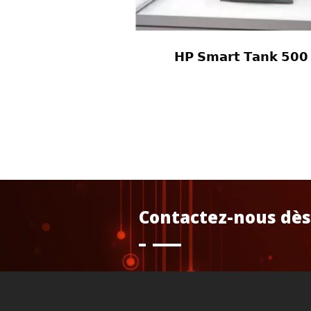
𝗛𝗣 𝗦𝗺𝗮𝗿𝘁 𝗧𝗮𝗻𝗸 𝟱𝟬𝟬
Contactez-nous dès