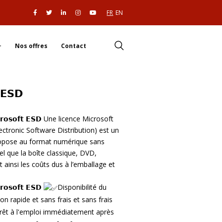
FR
EN
Nos offres
Contact
 𝗘𝗦𝗗
 𝗠𝗶𝗰𝗿𝗼𝘀𝗼𝗳𝘁 𝗘𝗦𝗗 Une licence Microsoft
ectronic Software Distribution) est un
ropose au format numérique sans
el que la boîte classique, DVD,
t ainsi les coûts dus à l’emballage et
𝗿𝗼𝘀𝗼𝗳𝘁 𝗘𝗦𝗗
Disponibilité du
son rapide et sans frais et sans frais
prêt à l'emploi immédiatement après