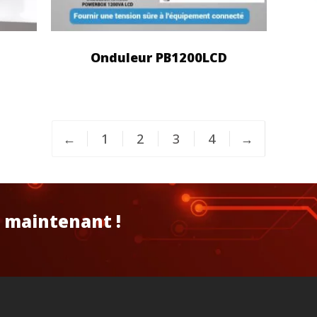
Onduleur PB1200LCD
←
1
2
3
4
→
 maintenant !