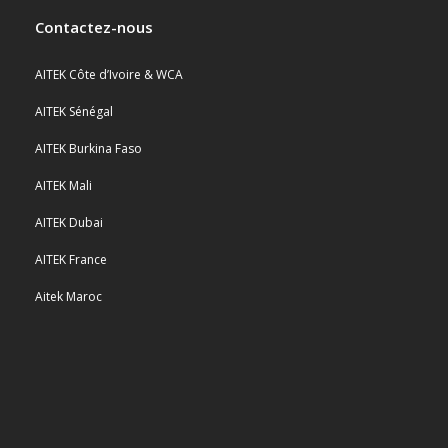
Contactez-nous
AITEK Côte d’Ivoire & WCA
AITEK Sénégal
AITEK Burkina Faso
AITEK Mali
AITEK Dubai
AITEK France
Aitek Maroc