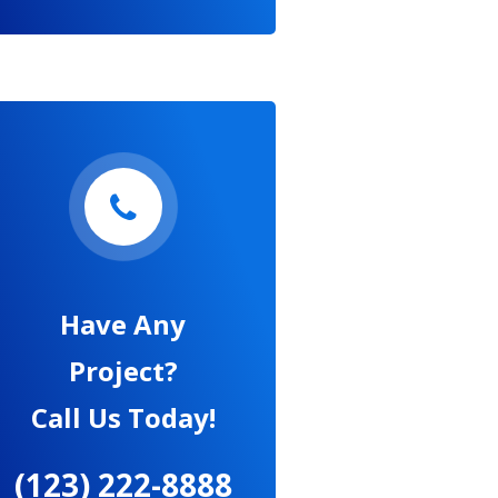
Have Any
Project?
Call Us Today!
(123) 222-8888