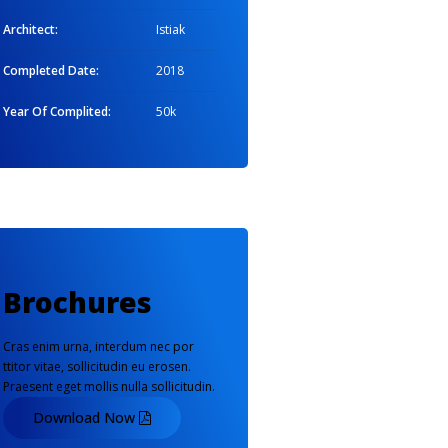
Architect:
Istiak
Completed Date:
2018
Year Of Complited:
50k
Brochures
Cras enim urna, interdum nec por
ttitor vitae, sollicitudin eu erosen.
Praesent eget mollis nulla sollicitudin.
Download Now