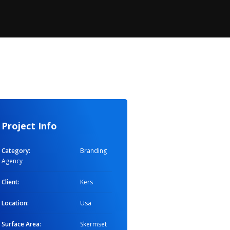
Project Info
Category:
Branding
Agency
Client:
Kers
Location:
Usa
Surface Area:
Skermset