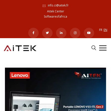
info.ci@aitek.fr
Aitek Center
Softwareofafrica
FR
EN