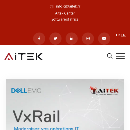
info.ci@aitek.fr
Aitek Center
Softwareofafrica
FR
EN