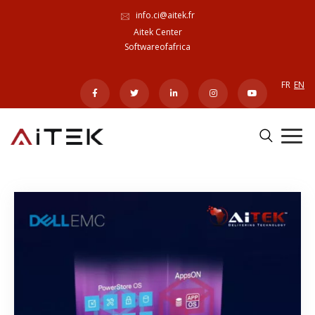
info.ci@aitek.fr
Aitek Center
Softwareofafrica
FR
EN