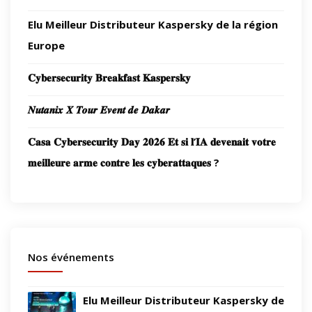
Elu Meilleur Distributeur Kaspersky de la région
Europe
𝐂𝐲𝐛𝐞𝐫𝐬𝐞𝐜𝐮𝐫𝐢𝐭𝐲 𝐁𝐫𝐞𝐚𝐤𝐟𝐚𝐬𝐭 𝐊𝐚𝐬𝐩𝐞𝐫𝐬𝐤𝐲
𝑵𝒖𝒕𝒂𝒏𝒊𝒙 𝑿 𝑻𝒐𝒖𝒓 𝑬𝒗𝒆𝒏𝒕 𝒅𝒆 𝑫𝒂𝒌𝒂𝒓
𝐂𝐚𝐬𝐚 𝐂𝐲𝐛𝐞𝐫𝐬𝐞𝐜𝐮𝐫𝐢𝐭𝐲 𝐃𝐚𝐲 𝟐𝟎𝟐𝟔 𝐄𝐭 𝐬𝐢 𝐥’𝐈𝐀 𝐝𝐞𝐯𝐞𝐧𝐚𝐢𝐭 𝐯𝐨𝐭𝐫𝐞
𝐦𝐞𝐢𝐥𝐥𝐞𝐮𝐫𝐞 𝐚𝐫𝐦𝐞 𝐜𝐨𝐧𝐭𝐫𝐞 𝐥𝐞𝐬 𝐜𝐲𝐛𝐞𝐫𝐚𝐭𝐭𝐚𝐪𝐮𝐞𝐬 ?
Nos événements
Elu Meilleur Distributeur Kaspersky de