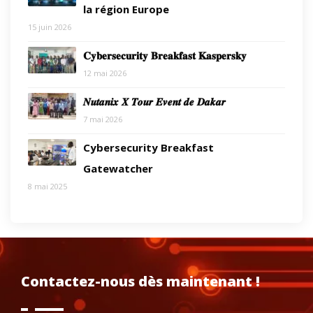
la région Europe
15 juin 2026
𝐂𝐲𝐛𝐞𝐫𝐬𝐞𝐜𝐮𝐫𝐢𝐭𝐲 𝐁𝐫𝐞𝐚𝐤𝐟𝐚𝐬𝐭 𝐊𝐚𝐬𝐩𝐞𝐫𝐬𝐤𝐲
12 mai 2026
𝑵𝒖𝒕𝒂𝒏𝒊𝒙 𝑿 𝑻𝒐𝒖𝒓 𝑬𝒗𝒆𝒏𝒕 𝒅𝒆 𝑫𝒂𝒌𝒂𝒓
7 mai 2026
Cybersecurity Breakfast
Gatewatcher
8 mai 2025
Contactez-nous dès maintenant !