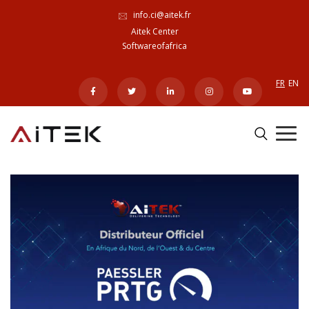
info.ci@aitek.fr
Aitek Center
Softwareofafrica
FR
EN