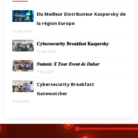
Elu Meilleur Distributeur Kaspersky de
la région Europe
15 juin 2026
𝐂𝐲𝐛𝐞𝐫𝐬𝐞𝐜𝐮𝐫𝐢𝐭𝐲 𝐁𝐫𝐞𝐚𝐤𝐟𝐚𝐬𝐭 𝐊𝐚𝐬𝐩𝐞𝐫𝐬𝐤𝐲
12 mai 2026
𝑵𝒖𝒕𝒂𝒏𝒊𝒙 𝑿 𝑻𝒐𝒖𝒓 𝑬𝒗𝒆𝒏𝒕 𝒅𝒆 𝑫𝒂𝒌𝒂𝒓
7 mai 2026
Cybersecurity Breakfast
Gatewatcher
8 mai 2025