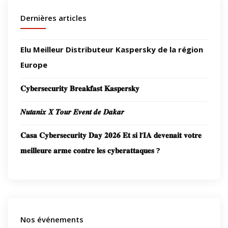
Dernières articles
Elu Meilleur Distributeur Kaspersky de la région
Europe
𝐂𝐲𝐛𝐞𝐫𝐬𝐞𝐜𝐮𝐫𝐢𝐭𝐲 𝐁𝐫𝐞𝐚𝐤𝐟𝐚𝐬𝐭 𝐊𝐚𝐬𝐩𝐞𝐫𝐬𝐤𝐲
𝑵𝒖𝒕𝒂𝒏𝒊𝒙 𝑿 𝑻𝒐𝒖𝒓 𝑬𝒗𝒆𝒏𝒕 𝒅𝒆 𝑫𝒂𝒌𝒂𝒓
𝐂𝐚𝐬𝐚 𝐂𝐲𝐛𝐞𝐫𝐬𝐞𝐜𝐮𝐫𝐢𝐭𝐲 𝐃𝐚𝐲 𝟐𝟎𝟐𝟔 𝐄𝐭 𝐬𝐢 𝐥’𝐈𝐀 𝐝𝐞𝐯𝐞𝐧𝐚𝐢𝐭 𝐯𝐨𝐭𝐫𝐞
𝐦𝐞𝐢𝐥𝐥𝐞𝐮𝐫𝐞 𝐚𝐫𝐦𝐞 𝐜𝐨𝐧𝐭𝐫𝐞 𝐥𝐞𝐬 𝐜𝐲𝐛𝐞𝐫𝐚𝐭𝐭𝐚𝐪𝐮𝐞𝐬 ?
Nos événements