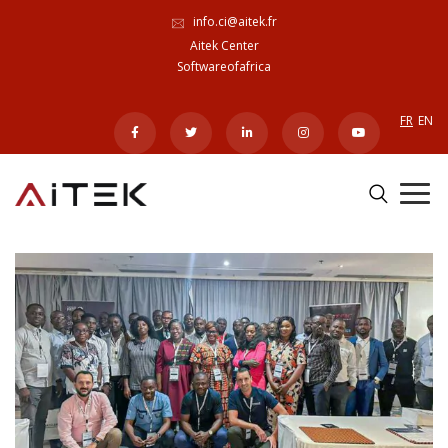
info.ci@aitek.fr
Aitek Center
Softwareofafrica
FR
EN