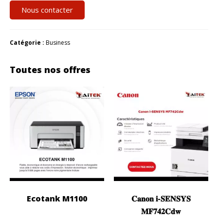
Nous contacter
Catégorie :
Business
Toutes nos offres
Ecotank M1100
𝐂𝐚𝐧𝐨𝐧 𝐢-𝐒𝐄𝐍𝐒𝐘𝐒
𝐌𝐅𝟕𝟒𝟐𝐂𝐝𝐰