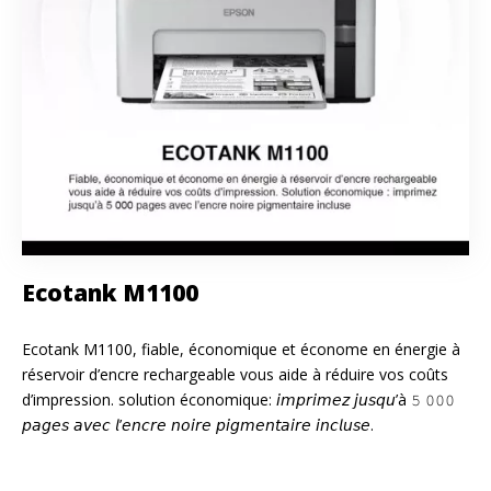
Ecotank M1100
Ecotank M1100, fiable, économique et économe en énergie à
réservoir d’encre rechargeable vous aide à réduire vos coûts
d’impression. solution économique: 𝘪𝘮𝘱𝘳𝘪𝘮𝘦𝘻 𝘫𝘶𝘴𝘲𝘶’à 𝟻 𝟶𝟶𝟶
𝘱𝘢𝘨𝘦𝘴 𝘢𝘷𝘦𝘤 𝘭’𝘦𝘯𝘤𝘳𝘦 𝘯𝘰𝘪𝘳𝘦 𝘱𝘪𝘨𝘮𝘦𝘯𝘵𝘢𝘪𝘳𝘦 𝘪𝘯𝘤𝘭𝘶𝘴𝘦.