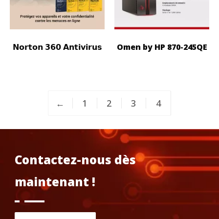
𝗡𝗼𝗿𝘁𝗼𝗻 𝟯𝟲𝟬 𝗔𝗻𝘁𝗶𝘃𝗶𝗿𝘂𝘀
Omen by HP 870-245QE
←
1
2
3
4
Contactez-nous dès
maintenant !