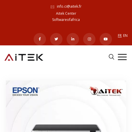
info.ci@aitek.fr
Aitek Center
Softwareofafrica
FR
EN