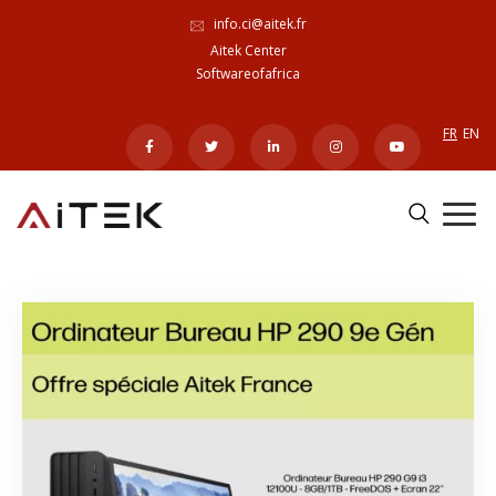
info.ci@aitek.fr
Aitek Center
Softwareofafrica
FR
EN