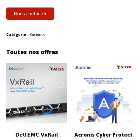
Nous contacter
Catégorie :
Business
Toutes nos offres
𝗗𝗲𝗹𝗹 𝗘𝗠𝗖 𝗩𝘅𝗥𝗮𝗶𝗹
Acronis Cyber Protect