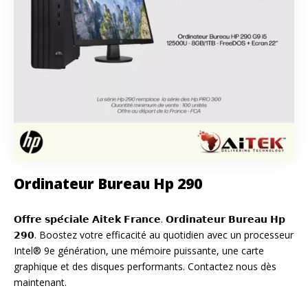
Ordinateur Bureau Hp 290
𝗢𝗳𝗳𝗿𝗲 𝘀𝗽𝗲́𝗰𝗶𝗮𝗹𝗲 𝗔𝗶𝘁𝗲𝗸 𝗙𝗿𝗮𝗻𝗰𝗲. 𝗢𝗿𝗱𝗶𝗻𝗮𝘁𝗲𝘂𝗿 𝗕𝘂𝗿𝗲𝗮𝘂 𝗛𝗽
𝟮𝟵𝟬. Boostez votre efficacité au quotidien avec un processeur
Intel® 9e génération, une mémoire puissante, une carte
graphique et des disques performants. Contactez nous dès
maintenant.