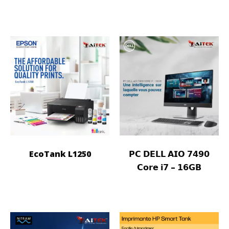
EcoTank L1250
𝗣𝗖 𝗗𝗘𝗟𝗟 𝗔𝗜𝗢 𝟳𝟰𝟵𝟬
𝗖𝗼𝗿𝗲 𝗶𝟳 – 𝟭𝟲𝗚𝗕