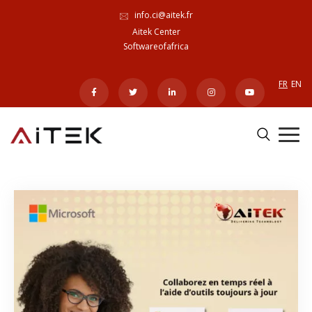
info.ci@aitek.fr
Aitek Center
Softwareofafrica
FR
EN