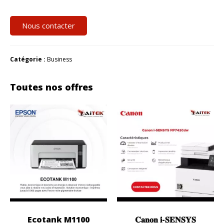
Nous contacter
Catégorie :
Business
Toutes nos offres
Ecotank M1100
𝐂𝐚𝐧𝐨𝐧 𝐢-𝐒𝐄𝐍𝐒𝐘𝐒