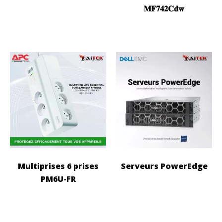
𝐌𝐅𝟕𝟒𝟐𝐂𝐝𝐰
Multiprises 6 prises
Serveurs PowerEdge
PM6U-FR