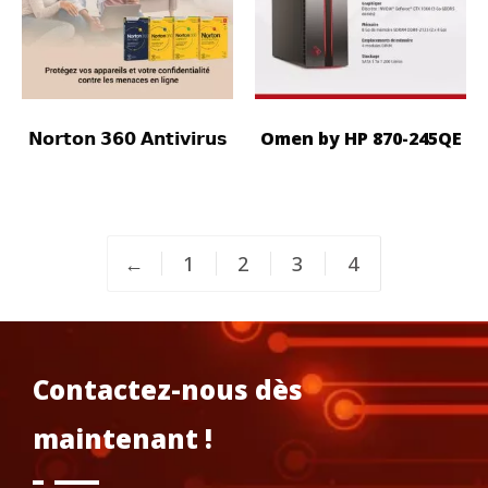
𝗡𝗼𝗿𝘁𝗼𝗻 𝟯𝟲𝟬 𝗔𝗻𝘁𝗶𝘃𝗶𝗿𝘂𝘀
Omen by HP 870-245QE
←
1
2
3
4
Contactez-nous dès
maintenant !