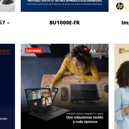
𝗶𝟳 –
BU1000E-FR
Im