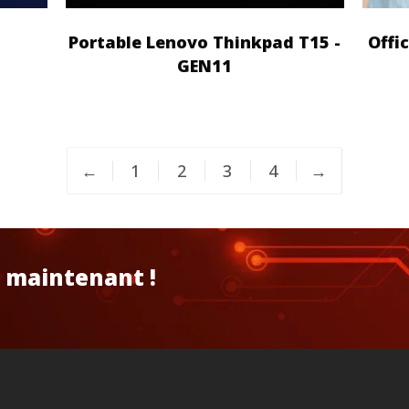
Portable Lenovo Thinkpad T15 -
Offi
GEN11
←
1
2
3
4
→
 maintenant !