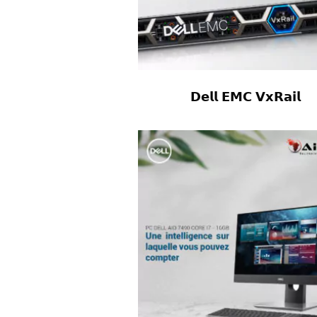
𝗗𝗲𝗹𝗹 𝗘𝗠𝗖 𝗩𝘅𝗥𝗮𝗶𝗹