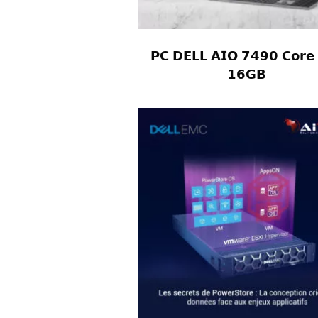
𝗣𝗖 𝗗𝗘𝗟𝗟 𝗔𝗜𝗢 𝟳𝟰𝟵𝟬 𝗖𝗼𝗿𝗲 
𝟭𝟲𝗚𝗕