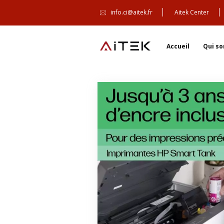
info.ci@aitek.fr
Aitek Center
Accueil
Qui s