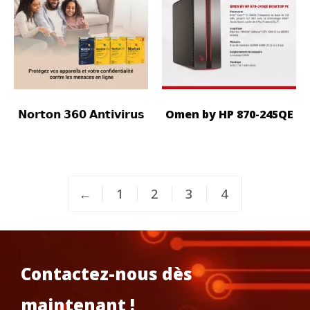
𝗡𝗼𝗿𝘁𝗼𝗻 𝟯𝟲𝟬 𝗔𝗻𝘁𝗶𝘃𝗶𝗿𝘂𝘀
Omen by HP 870-245QE
←
1
2
3
4
Contactez-nous dès
maintenant !