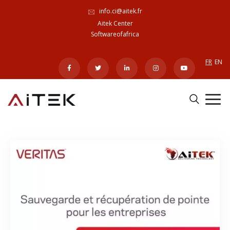
info.ci@aitek.fr
Aitek Center
Softwareofafrica
FR
EN