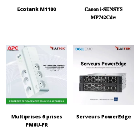
Ecotank M1100
𝐂𝐚𝐧𝐨𝐧 𝐢-𝐒𝐄𝐍𝐒𝐘𝐒
𝐌𝐅𝟕𝟒𝟐𝐂𝐝𝐰
Multiprises 6 prises
Serveurs PowerEdge
PM6U-FR