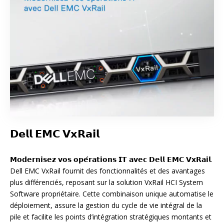
𝗗𝗲𝗹𝗹 𝗘𝗠𝗖 𝗩𝘅𝗥𝗮𝗶𝗹
𝗠𝗼𝗱𝗲𝗿𝗻𝗶𝘀𝗲𝘇 𝘃𝗼𝘀 𝗼𝗽𝗲́𝗿𝗮𝘁𝗶𝗼𝗻𝘀 𝗜𝗧 𝗮𝘃𝗲𝗰 𝗗𝗲𝗹𝗹 𝗘𝗠𝗖 𝗩𝘅𝗥𝗮𝗶𝗹.
Dell EMC VxRail fournit des fonctionnalités et des avantages
plus différenciés, reposant sur la solution VxRail HCI System
Software propriétaire. Cette combinaison unique automatise le
déploiement, assure la gestion du cycle de vie intégral de la
pile et facilite les points d’intégration stratégiques montants et