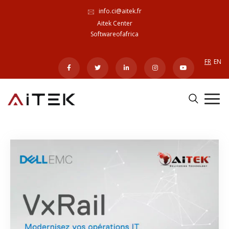
info.ci@aitek.fr
Aitek Center
Softwareofafrica
FR
EN