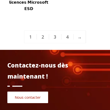
𝗹𝗶𝗰𝗲𝗻𝗰𝗲𝘀 𝗠𝗶𝗰𝗿𝗼𝘀𝗼𝗳𝘁
𝗘𝗦𝗗
1
2
3
4
→
Contactez-nous dès
maintenant !
Nous contacter