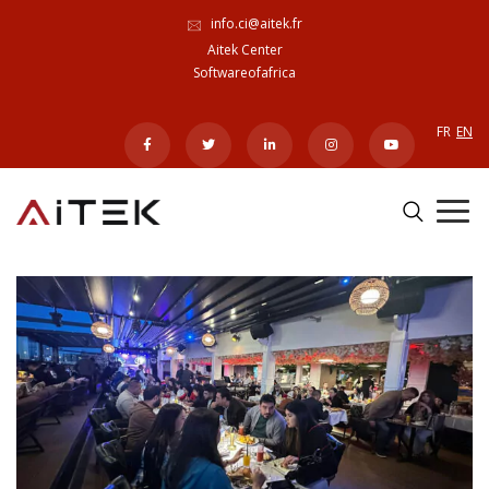
info.ci@aitek.fr
Aitek Center
Softwareofafrica
FR
EN