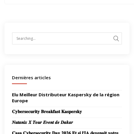
des
articles
Search
for:
Dernières articles
Elu Meilleur Distributeur Kaspersky de la région
Europe
𝐂𝐲𝐛𝐞𝐫𝐬𝐞𝐜𝐮𝐫𝐢𝐭𝐲 𝐁𝐫𝐞𝐚𝐤𝐟𝐚𝐬𝐭 𝐊𝐚𝐬𝐩𝐞𝐫𝐬𝐤𝐲
𝑵𝒖𝒕𝒂𝒏𝒊𝒙 𝑿 𝑻𝒐𝒖𝒓 𝑬𝒗𝒆𝒏𝒕 𝒅𝒆 𝑫𝒂𝒌𝒂𝒓
𝐂𝐚𝐬𝐚 𝐂𝐲𝐛𝐞𝐫𝐬𝐞𝐜𝐮𝐫𝐢𝐭𝐲 𝐃𝐚𝐲 𝟐𝟎𝟐𝟔 𝐄𝐭 𝐬𝐢 𝐥’𝐈𝐀 𝐝𝐞𝐯𝐞𝐧𝐚𝐢𝐭 𝐯𝐨𝐭𝐫𝐞