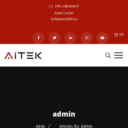
info.ci@aitek.fr
Aitek Center
Softwareofafrica
FR
EN
admin
Aitek
Articles By: Admin