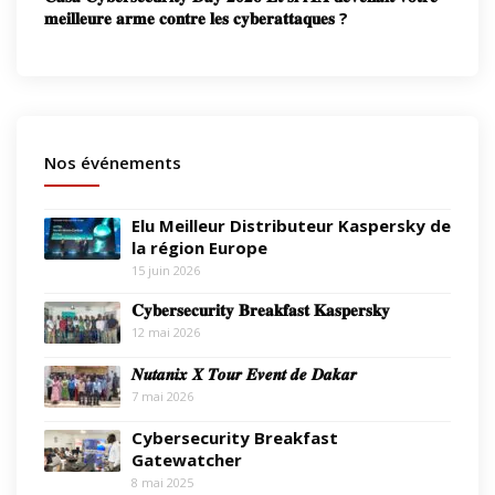
𝐦𝐞𝐢𝐥𝐥𝐞𝐮𝐫𝐞 𝐚𝐫𝐦𝐞 𝐜𝐨𝐧𝐭𝐫𝐞 𝐥𝐞𝐬 𝐜𝐲𝐛𝐞𝐫𝐚𝐭𝐭𝐚𝐪𝐮𝐞𝐬 ?
Nos événements
Elu Meilleur Distributeur Kaspersky de
la région Europe
15 juin 2026
𝐂𝐲𝐛𝐞𝐫𝐬𝐞𝐜𝐮𝐫𝐢𝐭𝐲 𝐁𝐫𝐞𝐚𝐤𝐟𝐚𝐬𝐭 𝐊𝐚𝐬𝐩𝐞𝐫𝐬𝐤𝐲
12 mai 2026
𝑵𝒖𝒕𝒂𝒏𝒊𝒙 𝑿 𝑻𝒐𝒖𝒓 𝑬𝒗𝒆𝒏𝒕 𝒅𝒆 𝑫𝒂𝒌𝒂𝒓
7 mai 2026
Cybersecurity Breakfast
Gatewatcher
8 mai 2025