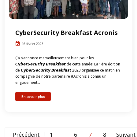
CyberSecurity Breakfast Acronis
16 février 2023
Ça s’annonce merveilleusement bien pour les
𝘾𝙮𝙗𝙚𝙧𝙎𝙚𝙘𝙪𝙧𝙞𝙩𝙮 𝘽𝙧𝙚𝙖𝙠𝙛𝙖𝙨𝙩 de cette année! La 1ère édition
de 𝘾𝙮𝙗𝙚𝙧𝙎𝙚𝙘𝙪𝙧𝙞𝙩𝙮 𝘽𝙧𝙚𝙖𝙠𝙛𝙖𝙨𝙩 2023 organisée ce matin en
compagnie de notre partenaire #Acronis a connu un
engouement...
En savoir plus
Navigation
Précédent
1
6
7
8
Suivant
…