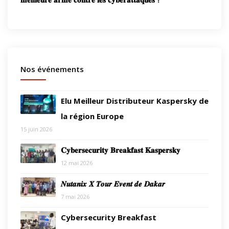
Nos événements
Elu Meilleur Distributeur Kaspersky de
la région Europe
15 juin 2026
𝐂𝐲𝐛𝐞𝐫𝐬𝐞𝐜𝐮𝐫𝐢𝐭𝐲 𝐁𝐫𝐞𝐚𝐤𝐟𝐚𝐬𝐭 𝐊𝐚𝐬𝐩𝐞𝐫𝐬𝐤𝐲
12 mai 2026
𝑵𝒖𝒕𝒂𝒏𝒊𝒙 𝑿 𝑻𝒐𝒖𝒓 𝑬𝒗𝒆𝒏𝒕 𝒅𝒆 𝑫𝒂𝒌𝒂𝒓
7 mai 2026
Cybersecurity Breakfast