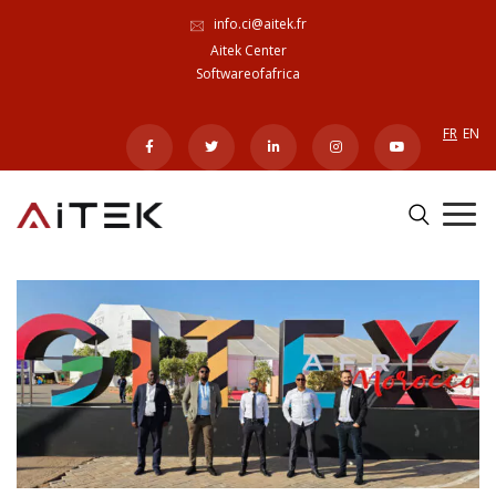
info.ci@aitek.fr
Aitek Center
Softwareofafrica
FR
EN