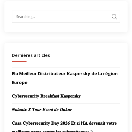
Search
for:
Dernières articles
Elu Meilleur Distributeur Kaspersky de la région
Europe
𝐂𝐲𝐛𝐞𝐫𝐬𝐞𝐜𝐮𝐫𝐢𝐭𝐲 𝐁𝐫𝐞𝐚𝐤𝐟𝐚𝐬𝐭 𝐊𝐚𝐬𝐩𝐞𝐫𝐬𝐤𝐲
𝑵𝒖𝒕𝒂𝒏𝒊𝒙 𝑿 𝑻𝒐𝒖𝒓 𝑬𝒗𝒆𝒏𝒕 𝒅𝒆 𝑫𝒂𝒌𝒂𝒓
𝐂𝐚𝐬𝐚 𝐂𝐲𝐛𝐞𝐫𝐬𝐞𝐜𝐮𝐫𝐢𝐭𝐲 𝐃𝐚𝐲 𝟐𝟎𝟐𝟔 𝐄𝐭 𝐬𝐢 𝐥’𝐈𝐀 𝐝𝐞𝐯𝐞𝐧𝐚𝐢𝐭 𝐯𝐨𝐭𝐫𝐞
𝐦𝐞𝐢𝐥𝐥𝐞𝐮𝐫𝐞 𝐚𝐫𝐦𝐞 𝐜𝐨𝐧𝐭𝐫𝐞 𝐥𝐞𝐬 𝐜𝐲𝐛𝐞𝐫𝐚𝐭𝐭𝐚𝐪𝐮𝐞𝐬 ?