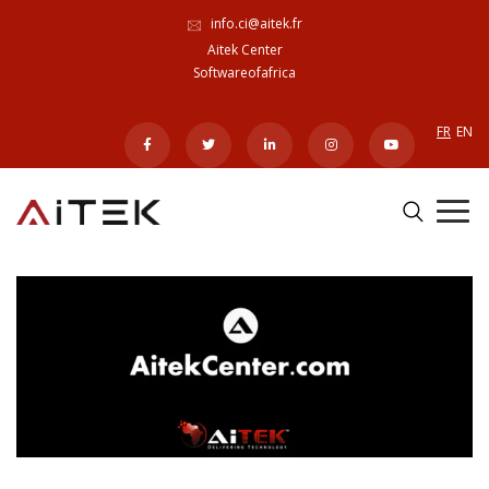
info.ci@aitek.fr
Aitek Center
Softwareofafrica
FR
EN